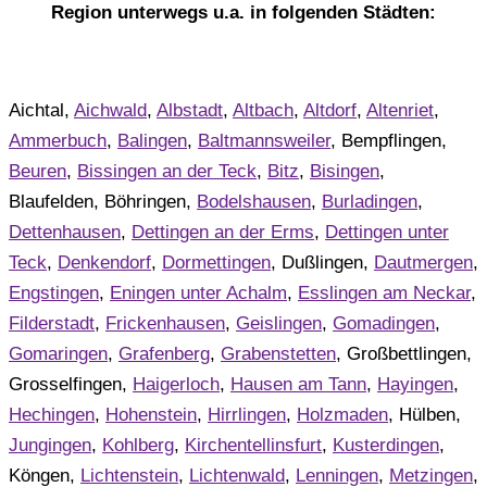
Region unterwegs u.a. in folgenden Städten:
Aichtal,
Aichwald
,
Albstadt
,
Altbach
,
Altdorf
,
Altenriet
,
Ammerbuch
,
Balingen
,
Baltmannsweiler
, Bempflingen,
Beuren
,
Bissingen an der Teck
,
Bitz
,
Bisingen
,
Blaufelden, Böhringen,
Bodelshausen
,
Burladingen
,
Dettenhausen
,
Dettingen an der Erms
,
Dettingen unter
Teck
,
Denkendorf
,
Dormettingen
, Dußlingen,
Dautmergen
,
Engstingen
,
Eningen unter Achalm
,
Esslingen am Neckar
,
Filderstadt
,
Frickenhausen
,
Geislingen
,
Gomadingen
,
Gomaringen
,
Grafenberg
,
Grabenstetten
, Großbettlingen,
Grosselfingen,
Haigerloch
,
Hausen am Tann
,
Hayingen
,
Hechingen
,
Hohenstein
,
Hirrlingen
,
Holzmaden
, Hülben,
Jungingen
,
Kohlberg
,
Kirchentellinsfurt
,
Kusterdingen
,
Köngen,
Lichtenstein
,
Lichtenwald
,
Lenningen
,
Metzingen
,