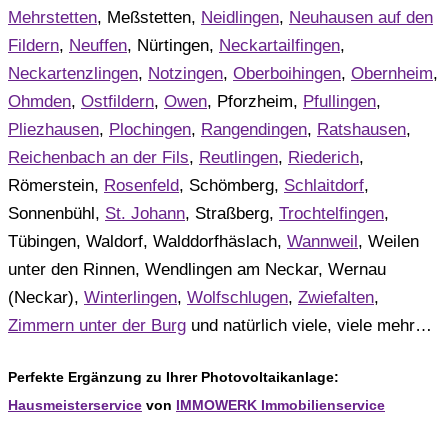
Mehrstetten
, Meßstetten,
Neidlingen
,
Neuhausen auf den
Fildern
,
Neuffen
, Nürtingen,
Neckartailfingen
,
Neckartenzlingen
,
Notzingen
,
Oberboihingen
,
Obernheim
,
Ohmden
,
Ostfildern
,
Owen
, Pforzheim,
Pfullingen
,
Pliezhausen
,
Plochingen
,
Rangendingen
,
Ratshausen
,
Reichenbach an der Fils
,
Reutlingen
,
Riederich
,
Römerstein,
Rosenfeld
, Schömberg,
Schlaitdorf
,
Sonnenbühl,
St. Johann
, Straßberg,
Trochtelfingen
,
Tübingen, Waldorf, Walddorfhäslach,
Wannweil
, Weilen
unter den Rinnen, Wendlingen am Neckar, Wernau
(Neckar),
Winterlingen
,
Wolfschlugen
,
Zwiefalten
,
Zimmern unter der Burg
und natürlich viele, viele mehr…
Perfekte Ergänzung zu Ihrer Photovoltaikanlage:
Hausmeisterservice
von
IMMOWERK Immobilienservice