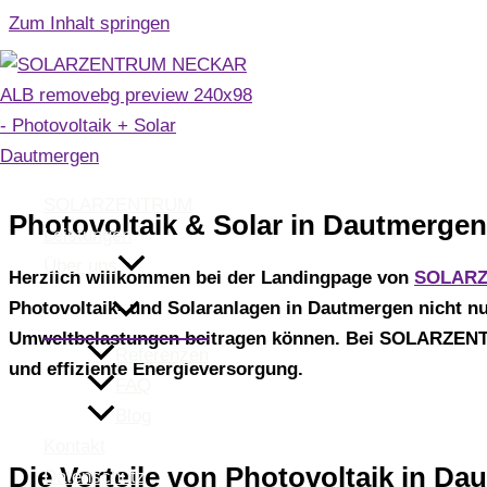
Zum Inhalt springen
Photovoltai
SOLARZENTRUM
Photovoltaik & Solar in Dautmergen
Leistungen
Über uns
Herzlich willkommen bei der Landingpage von
SOLARZ
Photovoltaik- und Solaranlagen in Dautmergen nicht nu
Umweltbelastungen beitragen können. Bei SOLARZENT
Referenzen
und effiziente Energieversorgung.
FAQ
Blog
Kontakt
Die Vorteile von Photovoltaik in D
Datenschutz