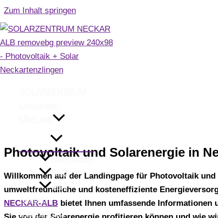
Zum Inhalt springen
Photov
Neck
SOLARZENTRUM
Leistungen
Über uns
Photovoltaik und Solarenergie in N
Referenzen
FAQ
Willkommen auf der Landingpage für Photovoltaik und 
Blog
umweltfreundliche und kosteneffiziente Energieversorg
Kontakt
NECKAR-ALB
bietet Ihnen umfassende Informationen u
Datenschutz
Sie von der Solarenergie profitieren können und wie wi