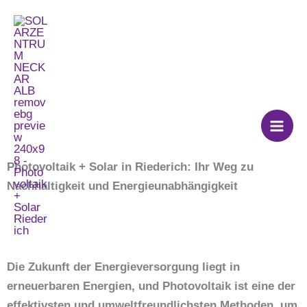
Zum
Photovoltaik + Solar
Inhalt
springen
Riederich
Photovoltaik + Solar in Riederich: Ihr Weg zu
Nachhaltigkeit und Energieunabhängigkeit
Die Zukunft der Energieversorgung liegt in
erneuerbaren Energien, und Photovoltaik ist eine der
effektivsten und umweltfreundlichsten Methoden, um