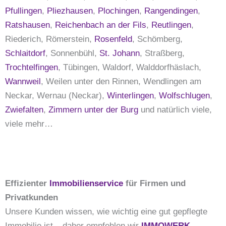
Pfullingen
,
Pliezhausen
,
Plochingen
,
Rangendingen
,
Ratshausen
,
Reichenbach an der Fils
,
Reutlingen
,
Riederich, Römerstein,
Rosenfeld
, Schömberg,
Schlaitdorf
, Sonnenbühl,
St. Johann
, Straßberg,
Trochtelfingen
, Tübingen, Waldorf, Walddorfhäslach,
Wannweil
, Weilen unter den Rinnen, Wendlingen am
Neckar, Wernau (Neckar),
Winterlingen
,
Wolfschlugen
,
Zwiefalten
,
Zimmern unter der Burg
und natürlich viele,
viele mehr…
Effizienter
Immobilienservice
für Firmen und
Privatkunden
Unsere Kunden wissen, wie wichtig eine gut gepflegte
Immobilie ist – daher empfehlen wir
IMMOWERK