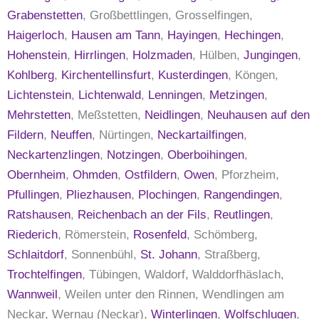
Grabenstetten
, Großbettlingen, Grosselfingen,
Haigerloch
,
Hausen am Tann
,
Hayingen
,
Hechingen
,
Hohenstein
,
Hirrlingen
,
Holzmaden
, Hülben,
Jungingen
,
Kohlberg
,
Kirchentellinsfurt
,
Kusterdingen
, Köngen,
Lichtenstein
,
Lichtenwald
,
Lenningen
,
Metzingen
,
Mehrstetten
, Meßstetten,
Neidlingen
,
Neuhausen auf den
Fildern
,
Neuffen
, Nürtingen,
Neckartailfingen
,
Neckartenzlingen
,
Notzingen
,
Oberboihingen
,
Obernheim
,
Ohmden
,
Ostfildern
,
Owen
, Pforzheim,
Pfullingen
,
Pliezhausen
,
Plochingen
,
Rangendingen
,
Ratshausen
,
Reichenbach an der Fils
,
Reutlingen
,
Riederich
, Römerstein,
Rosenfeld
, Schömberg,
Schlaitdorf
, Sonnenbühl,
St. Johann
, Straßberg,
Trochtelfingen
, Tübingen, Waldorf, Walddorfhäslach,
Wannweil
, Weilen unter den Rinnen, Wendlingen am
Neckar, Wernau (Neckar),
Winterlingen
,
Wolfschlugen
,