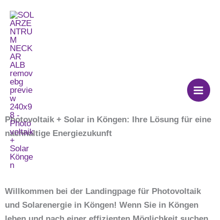
Zum
Photovoltaik + Solar
Inhalt
springen
Köngen
Photovoltaik + Solar in Köngen: Ihre Lösung für eine
nachhaltige Energiezukunft
Willkommen bei der Landingpage für Photovoltaik
und Solarenergie in Köngen! Wenn Sie in Köngen
leben und nach einer effizienten Möglichkeit suchen,